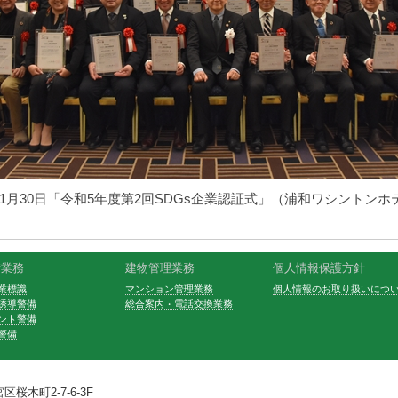
3年1月30日「令和5年度第2回SDGs企業認証式」（浦和ワシントン
備業務
建物管理業務
個人情報保護方針
業標識
マンション管理業務
個人情報のお取り扱いにつ
誘導警備
総合案内・電話交換業務
ント警備
警備
桜木町2-7-6-3F