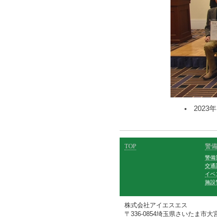
202
TOP
警
警備
交通
イベ
施設
株式会社アイエスエス
〒336-0854埼玉県さいたま市大宮区